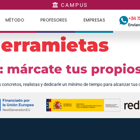
CAMPUS
+34 7
MÉTODO
PROFESORES
EMPRESAS
Envía
erramietas
: márcate tus propios
concretos, realistas y dedicarle un mínimo de tiempo para alcanzar tus o