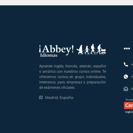
+
Aprende inglés, francés, alemán, español
o amárico con nuestros cursos online. Te
+
ofrecemos cursos en grupo, individuales,
intensivos, para empresas y preparación
de exámenes oficiales.
i
Madrid, España