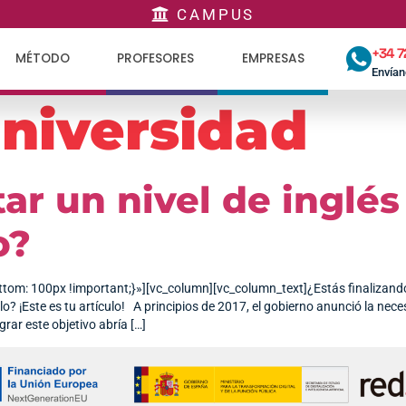
CAMPUS
+34 7
MÉTODO
PROFESORES
EMPRESAS
Envía
niversidad
ar un nivel de inglés
o?
100px !important;}»][vc_column][vc_column_text]¿Estás finalizando la c
o? ¡Este es tu artículo! A principios de 2017, el gobierno anunció la neces
grar este objetivo abría […]