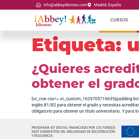
info@abbeyidiomas.com
Madrid, España
CURSOS
Etiqueta:
u
¿Quieres acredit
obtener el grad
[vc_row css=».vc_custom_1629705716635{padding-bottom: 
inglés B1/B2 para obtener el grado y necesitas acreditarl
obligatorio para obtener un título universitario. Y para lo
PROGRAMA KIT DIGITAL FINANCIADO POR LOS FONDOS
NEXT GENERATION DEL MECANISMO DE RECUPERACIÓN
Y RESILIENCIA