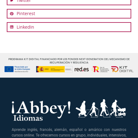
Twitter
Pinterest
LinkedIn
PROGRAMA KIT DIGITAL FINANCIADO POR LOS FONDOS NEXT GENERATION DEL MECANISMO DE
RECUPERACIÓN Y RESILIENCIA
Aprende inglés, francés, alemán, español o amárico con nuestros
cursos online. Te ofrecemos cursos en grupo, individuales, intensivos,