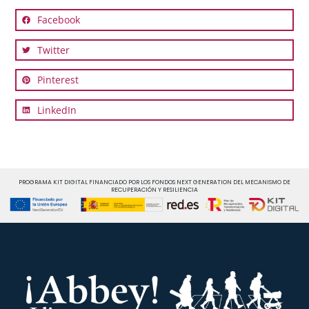
Facebook
Twitter
Pinterest
LinkedIn
PROGRAMA KIT DIGITAL FINANCIADO POR LOS FONDOS NEXT GENERATION DEL MECANISMO DE
RECUPERACIÓN Y RESILIENCIA