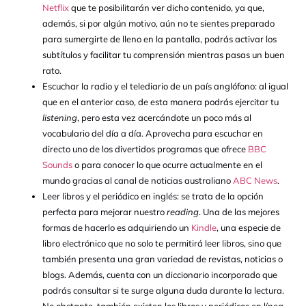
Netflix
que te posibilitarán ver dicho contenido, ya que,
además, si por algún motivo, aún no te sientes preparado
para sumergirte de lleno en la pantalla, podrás activar los
subtítulos y facilitar tu comprensión mientras pasas un buen
rato.
Escuchar la radio y el telediario de un país anglófono: al igual
que en el anterior caso, de esta manera podrás ejercitar tu
listening
, pero esta vez acercándote un poco más al
vocabulario del día a día. Aprovecha para escuchar en
directo uno de los divertidos programas que ofrece
BBC
Sounds
o para conocer lo que ocurre actualmente en el
mundo gracias al canal de noticias australiano
ABC News
.
Leer libros y el periódico en inglés: se trata de la opción
perfecta para mejorar nuestro
reading
. Una de las mejores
formas de hacerlo es adquiriendo un
Kindle
, una especie de
libro electrónico que no solo te permitirá leer libros, sino que
también presenta una gran variedad de revistas, noticias o
blogs. Además, cuenta con un diccionario incorporado que
podrás consultar si te surge alguna duda durante la lectura.
No obstante, también existen los libros y periódicos en línea