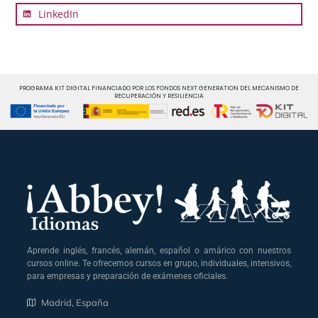
LinkedIn
PROGRAMA KIT DIGITAL FINANCIADO POR LOS FONDOS NEXT GENERATION DEL MECANISMO DE
RECUPERACIÓN Y RESILIENCIA
Aprende inglés, francés, alemán, español o amárico con nuestros
cursos online. Te ofrecemos cursos en grupo, individuales, intensivos,
para empresas y preparación de exámenes oficiales.
Madrid, España