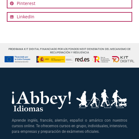
Pinterest
LinkedIn
PROGRAMA KIT DIGITAL FINANCIADO POR LOS FONDOS NEXT GENERATION DEL MECANISMO DE
RECUPERACIÓN Y RESILIENCIA
Aprende inglés, francés, alemán, español o amárico con nuestros
cursos online. Te ofrecemos cursos en grupo, individuales, intensivos,
para empresas y preparación de exámenes oficiales.