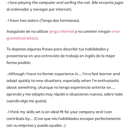
-I love playing the computer and surfing the net.
(Me encanta jugar
al ordenador y navegar por internet).
-I have two sisters (Tengo dos hermanas).
Asegúrate de no utilizar
jerga informal
y no cometer ningún
error
gramatical básico
.
Te dejamos algunas frases para describir tus habilidades y
presentarse en una entrevista de trabajo en inglés de la mejor
forma posible:
-Although I have no former experience in…, I’m a fast learner and
adapt quickly to new situations, especially when I’m enthusiastic
about something. (Aunque no tengo experiencia anterior en…,
aprendo y me adapto muy rápido a situaciones nuevas, sobre todo
cuando algo me gusta).
-I think my skills set is an ideal fit for your company and I can
contribute by…. (Creo que mis habilidades encajan perfectamente
con su empresa y puedo ayudar…)