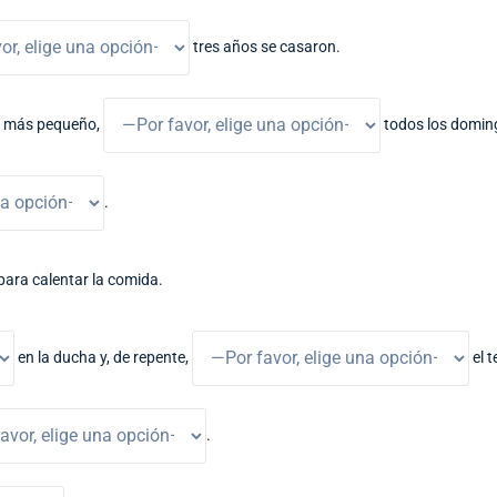
tres años se casaron.
más pequeño,
todos los doming
.
para calentar la comida.
en la ducha y, de repente,
el t
.