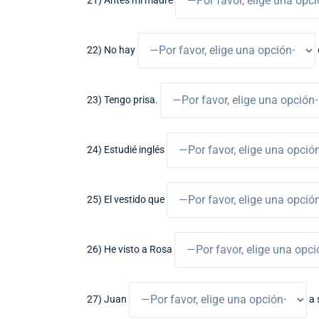
21) Antes mi madre
22) No hay
23) Tengo prisa.
24) Estudié inglés
25) El vestido que
26) He visto a Rosa
27) Juan
a 