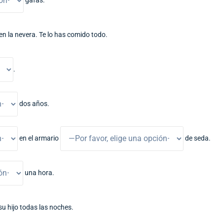
gafas.
en la nevera. Te lo has comido todo.
.
dos años.
en el armario
de seda.
una hora.
su hijo todas las noches.