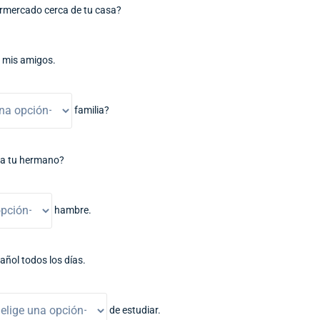
rmercado cerca de tu casa?
 mis amigos.
familia?
ma tu hermano?
hambre.
añol todos los días.
de estudiar.