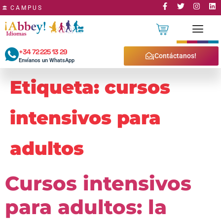
CAMPUS
+34 72 225 13 29
CURSOS ONLINE ABBEY IDIOMAS
MÉTODO ABBEY IDIOMAS
PROFESORES ABBEY IDIOMAS
PRUEBAS DE NIVEL ABBEY IDIOMAS
¡Contáctanos!
Envíanos un WhatsApp
Etiqueta:
cursos
intensivos para
adultos
Cursos intensivos
para adultos: la