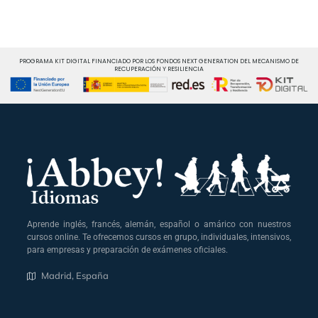
PROGRAMA KIT DIGITAL FINANCIADO POR LOS FONDOS NEXT GENERATION DEL MECANISMO DE
RECUPERACIÓN Y RESILIENCIA
Aprende inglés, francés, alemán, español o amárico con nuestros
cursos online. Te ofrecemos cursos en grupo, individuales, intensivos,
para empresas y preparación de exámenes oficiales.
Madrid, España