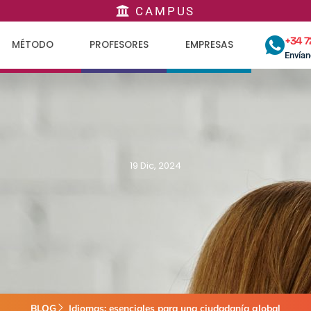
CAMPUS
+34 7
MÉTODO
PROFESORES
EMPRESAS
Envía
19 Dic, 2024
BLOG
Idiomas: esenciales para una ciudadanía global