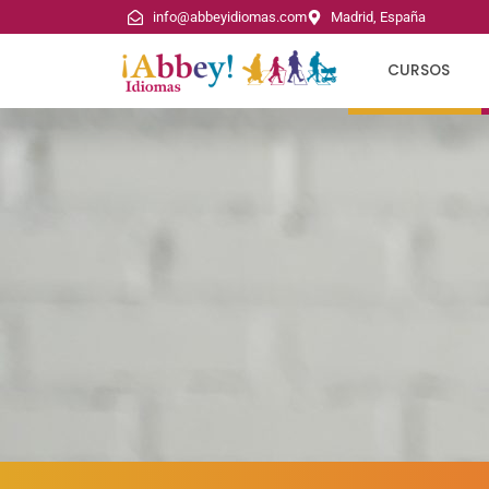
info@abbeyidiomas.com
Madrid, España
CURSOS