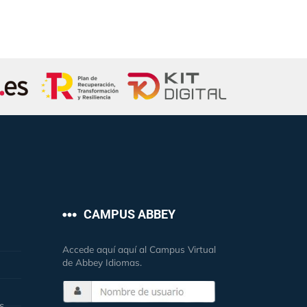
CAMPUS ABBEY
Accede aquí aquí al Campus Virtual
de Abbey Idiomas.
s