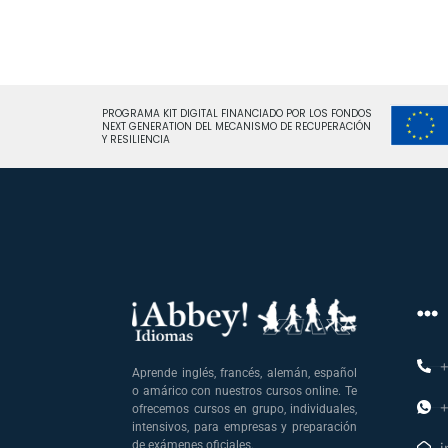
PROGRAMA KIT DIGITAL FINANCIADO POR LOS FONDOS
NEXT GENERATION DEL MECANISMO DE RECUPERACIÓN
Y RESILIENCIA
+
Aprende inglés, francés, alemán, español
o amárico con nuestros cursos online. Te
+
ofrecemos cursos en grupo, individuales,
intensivos, para empresas y preparación
de exámenes oficiales.
i