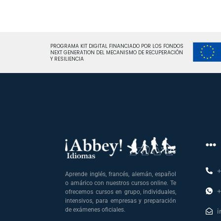
PROGRAMA KIT DIGITAL FINANCIADO POR LOS FONDOS
NEXT GENERATION DEL MECANISMO DE RECUPERACIÓN
Y RESILIENCIA
+
Aprende inglés, francés, alemán, español
o amárico con nuestros cursos online. Te
+
ofrecemos cursos en grupo, individuales,
intensivos, para empresas y preparación
de exámenes oficiales.
i