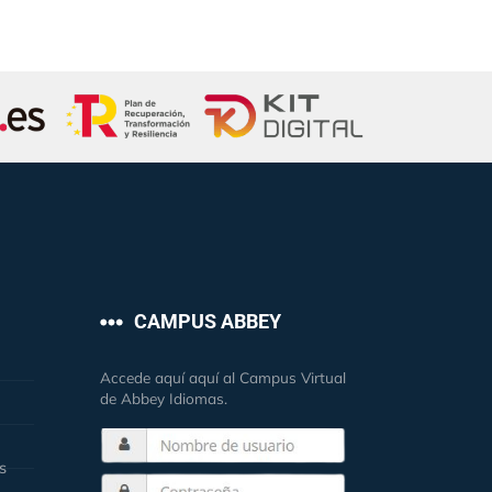
CAMPUS ABBEY
Accede aquí aquí al Campus Virtual
de Abbey Idiomas.
s