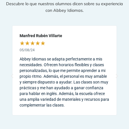
Descubre lo que nuestros alumnos dicen sobre su experiencia
con Abbey Idiomas.
Manfred Rubén Villarte
Ja
★
★
★
★
★
05/08/24
Ha
Abbey Idiomas se adapta perfectamente a mis
Mi
necesidades. Ofrecen horarios flexibles y clases
ex
personalizadas, lo que me permite aprender a mi
pe
propio ritmo. Además, el personal es muy amable
ay
y siempre dispuesto a ayudar. Las clases son muy
me
prácticas y me han ayudado a ganar confianza
va
para hablar en inglés. Además, la escuela ofrece
cl
una amplia variedad de materiales y recursos para
pr
complementar las clases.