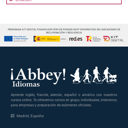
PROGRAMA KIT DIGITAL FINANCIADO POR LOS FONDOS NEXT GENERATION DEL MECANISMO DE
RECUPERACIÓN Y RESILIENCIA
Aprende inglés, francés, alemán, español o amárico con nuestros
cursos online. Te ofrecemos cursos en grupo, individuales, intensivos,
para empresas y preparación de exámenes oficiales.
Madrid, España