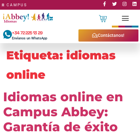
CAMPUS
+34 72 225 13 29
CURSOS ONLINE ABBEY IDIOMAS
MÉTODO ABBEY IDIOMAS
PROFESORES ABBEY IDIOMAS
PRUEBAS DE NIVEL ABBEY IDIOMAS
¡Contáctanos!
Envíanos un WhatsApp
Etiqueta:
idiomas
online
Idiomas online en
Campus Abbey:
Garantía de éxito